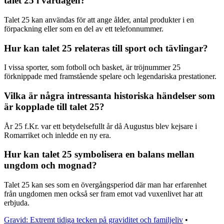
talet 25 i vardagen?
Talet 25 kan användas för att ange ålder, antal produkter i en
förpackning eller som en del av ett telefonnummer.
Hur kan talet 25 relateras till sport och tävlingar?
I vissa sporter, som fotboll och basket, är tröjnummer 25
förknippade med framstående spelare och legendariska prestationer.
Vilka är några intressanta historiska händelser som
är kopplade till talet 25?
År 25 f.Kr. var ett betydelsefullt år då Augustus blev kejsare i
Romarriket och inledde en ny era.
Hur kan talet 25 symbolisera en balans mellan
ungdom och mognad?
Talet 25 kan ses som en övergångsperiod där man har erfarenhet
från ungdomen men också ser fram emot vad vuxenlivet har att
erbjuda.
Gravid: Extremt tidiga tecken på graviditet och familjeliv
•