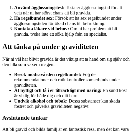
Använd ägglossningstest:
Testa er ägglossningstid för att
veta när ni har störst chans att bli gravida.
Ha regelbundet sex:
Försök att ha sex regelbundet under
ägglossningstiden för ökad chans till befruktning.
Kontakta läkare vid behov:
Om ni har problem att bli
gravida, tveka inte att söka hjälp från en specialist.
Att tänka på under graviditeten
När ni väl har blivit gravida är det viktigt att ta hand om sig själv och
den lilla som växer i magen:
Besök mödravården regelbundet:
Följ de
rekommendationer och rutinkontroller som erbjuds under
graviditeten.
Ät nyttigt och få i er tillräckligt med näring:
En sund kost
är viktig för både dig och ditt barn.
Undvik alkohol och tobak:
Dessa substanser kan skada
fostret och påverka graviditeten negativt.
Avslutande tankar
Att bli gravid och bilda familj är en fantastisk resa, men det kan vara