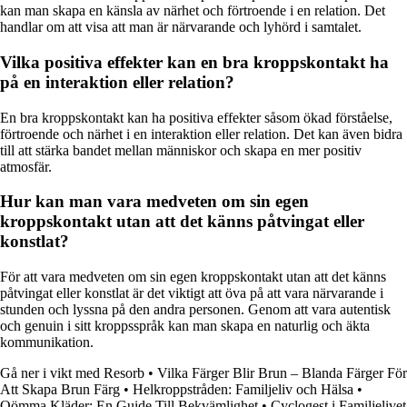
kan man skapa en känsla av närhet och förtroende i en relation. Det
handlar om att visa att man är närvarande och lyhörd i samtalet.
Vilka positiva effekter kan en bra kroppskontakt ha
på en interaktion eller relation?
En bra kroppskontakt kan ha positiva effekter såsom ökad förståelse,
förtroende och närhet i en interaktion eller relation. Det kan även bidra
till att stärka bandet mellan människor och skapa en mer positiv
atmosfär.
Hur kan man vara medveten om sin egen
kroppskontakt utan att det känns påtvingat eller
konstlat?
För att vara medveten om sin egen kroppskontakt utan att det känns
påtvingat eller konstlat är det viktigt att öva på att vara närvarande i
stunden och lyssna på den andra personen. Genom att vara autentisk
och genuin i sitt kroppsspråk kan man skapa en naturlig och äkta
kommunikation.
Gå ner i vikt med Resorb
•
Vilka Färger Blir Brun – Blanda Färger För
Att Skapa Brun Färg
•
Helkroppstråden: Familjeliv och Hälsa
•
Oömma Kläder: En Guide Till Bekvämlighet
•
Cyclogest i Familjelivet