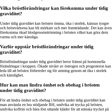
Vilka bröstförändringar kan förekomma under tidig
graviditet?
Under tidig graviditet kan brösten ömma, öka i storlek, kännas tyngre
och bröstvårtorna kan bli mörkare och mer framträdande. Det kan även
förekomma ökad blodgenomströmning i brösten vilket kan göra dem
varma och mer känsliga.
Varför uppstår bröstförändringar under tidig
graviditet?
Bröstförändringar under tidig graviditet beror främst på hormonella
förändringar i kroppen. Ökade nivåer av östrogen och progesteron kan
leda till att brösten förbereder sig för amning genom att öka i storlek
och känslighet.
Hur kan man lindra ömhet och obehag i brösten
under tidig graviditet?
För att lindra ömhet och obehag i brösten under tidig graviditet kan
man använda en bra stödjande BH, undvika att trycka på brösten,
undvika koffein och bära löst sittande kläder för att minska trycket på