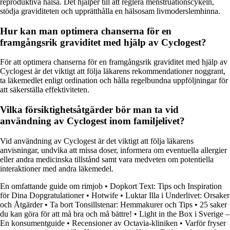
reproduktiva hälsa. Det hjälper till att reglera menstruationscykeln,
stödja graviditeten och upprätthålla en hälsosam livmoderslemhinna.
Hur kan man optimera chanserna för en
framgångsrik graviditet med hjälp av Cyclogest?
För att optimera chanserna för en framgångsrik graviditet med hjälp av
Cyclogest är det viktigt att följa läkarens rekommendationer noggrant,
ta läkemedlet enligt ordination och hålla regelbundna uppföljningar för
att säkerställa effektiviteten.
Vilka försiktighetsåtgärder bör man ta vid
användning av Cyclogest inom familjelivet?
Vid användning av Cyclogest är det viktigt att följa läkarens
anvisningar, undvika att missa doser, informera om eventuella allergier
eller andra medicinska tillstånd samt vara medveten om potentiella
interaktioner med andra läkemedel.
En omfattande guide om rimjob
•
Dopkort Text: Tips och Inspiration
för Dina Dopgratulationer
•
Hotwife
•
Luktar Illa i Underlivet: Orsaker
och Åtgärder
•
Ta bort Tonsillstenar: Hemmakurer och Tips
•
25 saker
du kan göra för att må bra och må bättre!
•
Light in the Box i Sverige –
En konsumentguide
•
Recensioner av Octavia-kliniken
•
Varför fryser