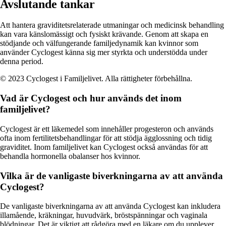
Avslutande tankar
Att hantera graviditetsrelaterade utmaningar och medicinsk behandling
kan vara känslomässigt och fysiskt krävande. Genom att skapa en
stödjande och välfungerande familjedynamik kan kvinnor som
använder Cyclogest känna sig mer styrkta och understödda under
denna period.
© 2023 Cyclogest i Familjelivet. Alla rättigheter förbehållna.
Vad är Cyclogest och hur används det inom
familjelivet?
Cyclogest är ett läkemedel som innehåller progesteron och används
ofta inom fertilitetsbehandlingar för att stödja ägglossning och tidig
graviditet. Inom familjelivet kan Cyclogest också användas för att
behandla hormonella obalanser hos kvinnor.
Vilka är de vanligaste biverkningarna av att använda
Cyclogest?
De vanligaste biverkningarna av att använda Cyclogest kan inkludera
illamående, kräkningar, huvudvärk, bröstspänningar och vaginala
blödningar. Det är viktigt att rådgöra med en läkare om du upplever