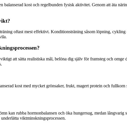
på en balanserad kost och regelbunden fysisk aktivitet. Genom att äta nä
vikt?
träning oftast mest effektivt. Konditionsträning såsom löpning, cykling e
ila.
kningsprocessen?
iktigt att sätta realistiska mål, belöna dig själv för framsteg och omg
s.
lanserad kost med mycket grönsaker, frukt, magert protein och fullkor
 sömn kan rubba hormonbalansen och öka hungersug, medan långvarig stre
an underlätta viktminskningsprocessen.