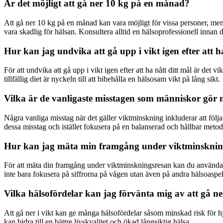
Är det möjligt att gå ner 10 kg på en månad?
Att gå ner 10 kg på en månad kan vara möjligt för vissa personer, men d
vara skadlig för hälsan. Konsultera alltid en hälsoprofessionell innan
Hur kan jag undvika att gå upp i vikt igen efter att h
För att undvika att gå upp i vikt igen efter att ha nått ditt mål är det 
tillfällig diet är nyckeln till att bibehålla en hälsosam vikt på lång sikt.
Vilka är de vanligaste misstagen som människor gör n
Några vanliga misstag när det gäller viktminskning inkluderar att följa 
dessa misstag och istället fokusera på en balanserad och hållbar meto
Hur kan jag mäta min framgång under viktminsknin
För att mäta din framgång under viktminskningsresan kan du använda ol
inte bara fokusera på siffrorna på vågen utan även på andra hälsoaspe
Vilka hälsofördelar kan jag förvänta mig av att gå ner
Att gå ner i vikt kan ge många hälsofördelar såsom minskad risk för h
kan bidra till en bättre livskvalitet och ökad långsiktig hälsa.