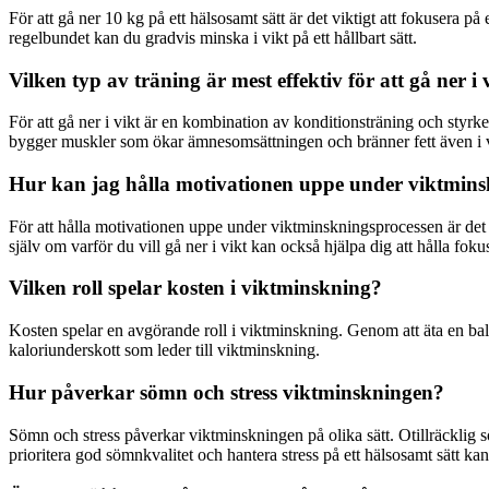
För att gå ner 10 kg på ett hälsosamt sätt är det viktigt att fokusera 
regelbundet kan du gradvis minska i vikt på ett hållbart sätt.
Vilken typ av träning är mest effektiv för att gå ner i 
För att gå ner i vikt är en kombination av konditionsträning och styrke
bygger muskler som ökar ämnesomsättningen och bränner fett även i v
Hur kan jag hålla motivationen uppe under viktmins
För att hålla motivationen uppe under viktminskningsprocessen är det v
själv om varför du vill gå ner i vikt kan också hjälpa dig att hålla foku
Vilken roll spelar kosten i viktminskning?
Kosten spelar en avgörande roll i viktminskning. Genom att äta en ba
kaloriunderskott som leder till viktminskning.
Hur påverkar sömn och stress viktminskningen?
Sömn och stress påverkar viktminskningen på olika sätt. Otillräcklig
prioritera god sömnkvalitet och hantera stress på ett hälsosamt sätt k