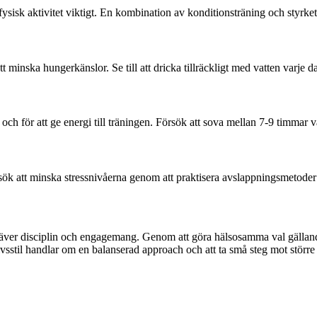
isk aktivitet viktigt. En kombination av konditionsträning och styrketr
tt minska hungerkänslor. Se till att dricka tillräckligt med vatten varje d
h för att ge energi till träningen. Försök att sova mellan 7-9 timmar va
ök att minska stressnivåerna genom att praktisera avslappningsmetoder
kräver disciplin och engagemang. Genom att göra hälsosamma val gälland
ivsstil handlar om en balanserad approach och att ta små steg mot större