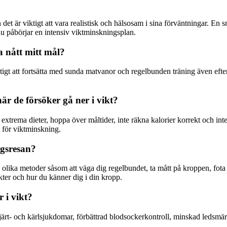
et är viktigt att vara realistisk och hälsosam i sina förväntningar. En 
 du påbörjar en intensiv viktminskningsplan.
a nått mitt mål?
viktigt att fortsätta med sunda matvanor och regelbunden träning även efter
är de försöker gå ner i vikt?
extrema dieter, hoppa över måltider, inte räkna kalorier korrekt och inte i
d för viktminskning.
gsresan?
ika metoder såsom att väga dig regelbundet, ta mått på kroppen, fota di
kter och hur du känner dig i din kropp.
 i vikt?
järt- och kärlsjukdomar, förbättrad blodsockerkontroll, minskad ledsmär