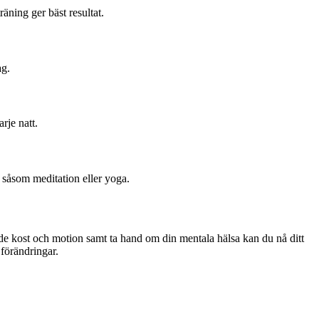
äning ger bäst resultat.
ag.
rje natt.
 såsom meditation eller yoga.
e kost och motion samt ta hand om din mentala hälsa kan du nå ditt
 förändringar.