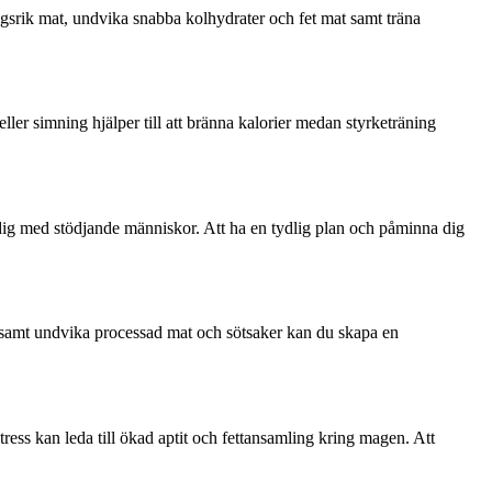
ringsrik mat, undvika snabba kolhydrater och fet mat samt träna
ller simning hjälper till att bränna kalorier medan styrketräning
e dig med stödjande människor. Att ha en tydlig plan och påminna dig
n samt undvika processad mat och sötsaker kan du skapa en
ss kan leda till ökad aptit och fettansamling kring magen. Att