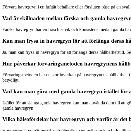
Förvara havregryn i en lufttät behållare eller försluten påse på en sva
Vad är skillnaden mellan färska och gamla havregry
Färska havregryn har en fräsch smak och konsistens medan gamla havregr
Kan man frysa in havregryn för att förlänga deras hå
Ja, man kan frysa in havregryn för att förlänga deras hållbarhetstid. S
Hur påverkar förvaringsmetoden havregrynens hållb
Förvaringsmetoden har en stor inverkan på havregrynens hållbarhet. Ge
betydligt.
Vad kan man göra med gamla havregryn istället för 
Istället för att slänga gamla havregryn kan man använda dem till att 
gamla havregryn.
Vilka hälsofördelar har havregryn och varför är det 
Havregryn är en näringsrik och fiberrik spannmål som kan bidra till e