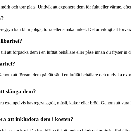
l, mörk och torr plats. Undvik att exponera dem för fukt eller värme, eft
n?
yn kan bli mjöliga, torra eller smaka unket. Det är viktigt att förvara 
llbarhet?
e till att förpacka dem i en lufttät behållare eller påse innan du fryser 
arhet?
nom att förvara dem på rätt sätt i en lufttät behållare och undvika exp
att slänga dem?
göra exempelvis havregrynsgröt, müsli, kakor eller bröd. Genom att var
bra att inkludera dem i kosten?
n hälsosam kost. De kan hjälpa till att reglera blodsockernivån, förbät