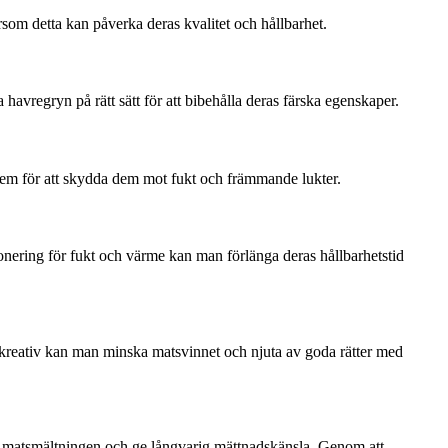
ersom detta kan påverka deras kvalitet och hållbarhet.
havregryn på rätt sätt för att bibehålla deras färska egenskaper.
in dem för att skydda dem mot fukt och främmande lukter.
onering för fukt och värme kan man förlänga deras hållbarhetstid
a kreativ kan man minska matsvinnet och njuta av goda rätter med
tra matsmältningen och ge långvarig mättnadskänsla. Genom att