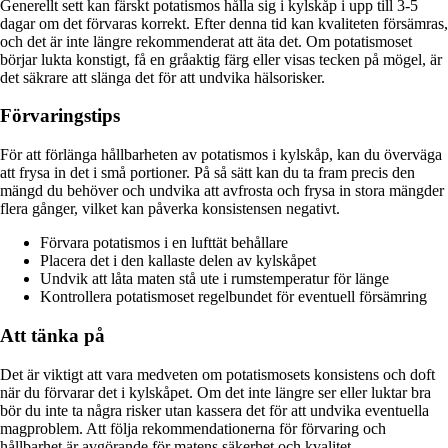
Generellt sett kan färskt potatismos hålla sig i kylskåp i upp till 3-5
dagar om det förvaras korrekt. Efter denna tid kan kvaliteten försämras,
och det är inte längre rekommenderat att äta det. Om potatismoset
börjar lukta konstigt, få en gråaktig färg eller visas tecken på mögel, är
det säkrare att slänga det för att undvika hälsorisker.
Förvaringstips
För att förlänga hållbarheten av potatismos i kylskåp, kan du överväga
att frysa in det i små portioner. På så sätt kan du ta fram precis den
mängd du behöver och undvika att avfrosta och frysa in stora mängder
flera gånger, vilket kan påverka konsistensen negativt.
Förvara potatismos i en lufttät behållare
Placera det i den kallaste delen av kylskåpet
Undvik att låta maten stå ute i rumstemperatur för länge
Kontrollera potatismoset regelbundet för eventuell försämring
Att tänka på
Det är viktigt att vara medveten om potatismosets konsistens och doft
när du förvarar det i kylskåpet. Om det inte längre ser eller luktar bra
bör du inte ta några risker utan kassera det för att undvika eventuella
magproblem. Att följa rekommendationerna för förvaring och
hållbarhet är avgörande för matens säkerhet och kvalitet.