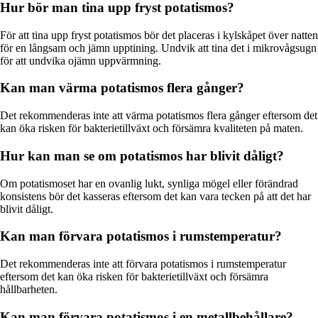
Hur bör man tina upp fryst potatismos?
För att tina upp fryst potatismos bör det placeras i kylskåpet över natten
för en långsam och jämn upptining. Undvik att tina det i mikrovågsugn
för att undvika ojämn uppvärmning.
Kan man värma potatismos flera gånger?
Det rekommenderas inte att värma potatismos flera gånger eftersom det
kan öka risken för bakterietillväxt och försämra kvaliteten på maten.
Hur kan man se om potatismos har blivit dåligt?
Om potatismoset har en ovanlig lukt, synliga mögel eller förändrad
konsistens bör det kasseras eftersom det kan vara tecken på att det har
blivit dåligt.
Kan man förvara potatismos i rumstemperatur?
Det rekommenderas inte att förvara potatismos i rumstemperatur
eftersom det kan öka risken för bakterietillväxt och försämra
hållbarheten.
Kan man förvara potatismos i en metallbehållare?