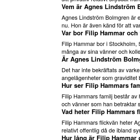
Vem är Agnes Lindström B
Agnes Lindström Bolmgren är en 
nu. Hon är även känd för att va
Var bor Filip Hammar och v
Filip Hammar bor i Stockholm, S
många av sina vänner och kolle
Är Agnes Lindström Bolmgr
Det har inte bekräftats av var
angelägenheter som graviditet br
Hur ser Filip Hammars fami
Filip Hammars familj består av h
och vänner som han betraktar s
Vad heter Filip Hammars f
Filip Hammars flickvän heter Ag
relativt offentlig då de ibland
Hur lång är Filip Hammar o