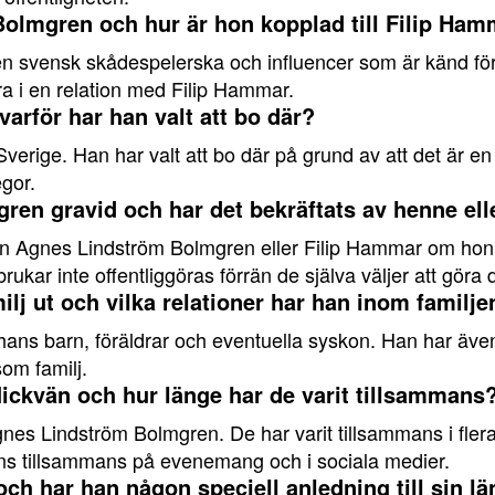
olmgren och hur är hon kopplad till Filip Ha
svensk skådespelerska och influencer som är känd för si
ra i en relation med Filip Hammar.
arför har han valt att bo där?
verige. Han har valt att bo där på grund av att det är en 
gor.
en gravid och har det bekräftats av henne el
ken Agnes Lindström Bolmgren eller Filip Hammar om hon 
ukar inte offentliggöras förrän de själva väljer att göra d
lj ut och vilka relationer har han inom familje
ans barn, föräldrar och eventuella syskon. Han har även n
om familj.
lickvän och hur länge har de varit tillsammans
nes Lindström Bolmgren. De har varit tillsammans i flera 
 syns tillsammans på evenemang och i sociala medier.
ch har han någon speciell anledning till sin l