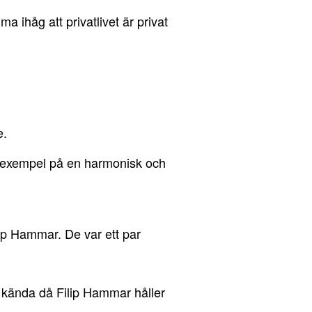
a ihåg att privatlivet är privat
e.
t exempel på en harmonisk och
lip Hammar. De var ett par
t kända då Filip Hammar håller