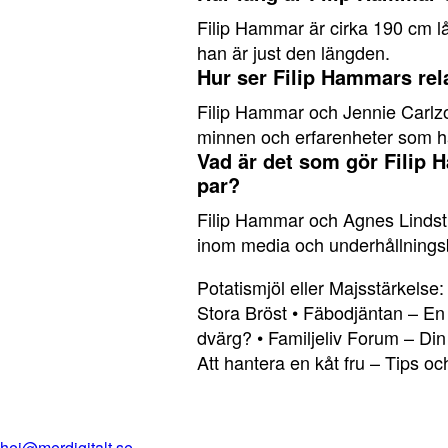
Filip Hammar är cirka 190 cm lå
han är just den längden.
Hur ser Filip Hammars rel
Filip Hammar och Jennie Carlzon
minnen och erfarenheter som har 
Vad är det som gör Filip
par?
Filip Hammar och Agnes Lindst
inom media och underhållningsb
Potatismjöl eller Majsstärkelse
Stora Bröst
•
Fäbodjäntan – En k
dvärg?
•
Familjeliv Forum – Din
Att hantera en kåt fru – Tips oc
hej@merdigitalt.se