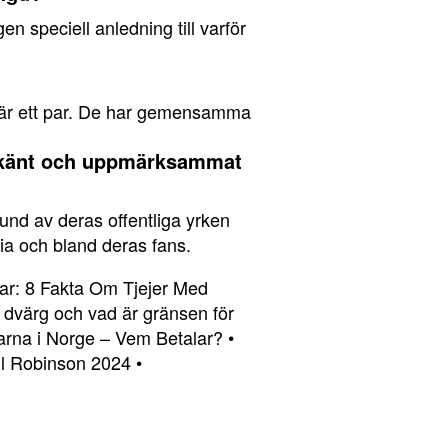
n speciell anledning till varför
re är ett par. De har gemensamma
t känt och uppmärksammat
nd av deras offentliga yrken
a och bland deras fans.
tar: 8 Fakta Om Tjejer Med
dvärg och vad är gränsen för
arna i Norge – Vem Betalar?
•
ill Robinson 2024
•