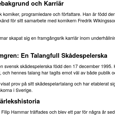
ebakgrund och Karriär
 komiker, programledare och författare. Han är född den
änd för sitt samarbete med komikern Fredrik Wikingsson
mar skapat sig en framgångsrik karriär inom underhållni
gren: En Talangfull Skådespelerska
n svensk skådespelerska född den 17 december 1995. Ho
er, och hennes talang har tagits emot väl av både publik oc
isat prov på sitt skådespelartalang och har etablerat s
korna i Sverige.
ärlekshistoria
ilip Hammar träffades och blev ett par för några år sed