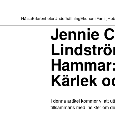
Hälsa
Erfarenheter
Underhållning
Ekonomi
Familj
Hob
Jennie C
Lindströ
Hammar:
Kärlek o
I denna artikel kommer vi att u
tillsammans med insikter om der