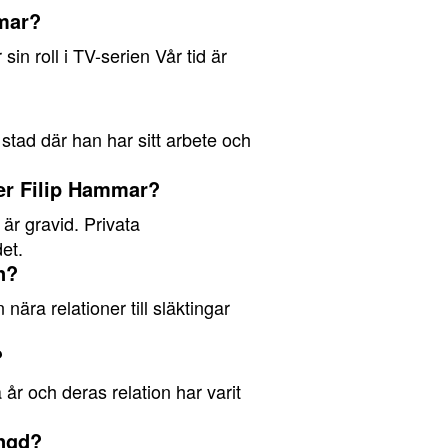
mmar?
n roll i TV-serien Vår tid är
stad där han har sitt arbete och
ler Filip Hammar?
är gravid. Privata
et.
n?
ära relationer till släktingar
?
år och deras relation har varit
ängd?