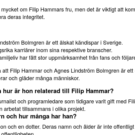
 mycket om Filip Hammars fru, men det är viktigt att komm
era deras integritet.
dström Bolmgren är ett älskat kändispar i Sverige.
srika karriärer inom sina respektive branscher.
amiljeliv har fått stor uppmärksamhet från fans och följar
ra att Filip Hammar och Agnes Lindström Bolmgren är et
pirerar och gläder många människor.
 hur är hon relaterad till Filip Hammar?
rnalist och programledare som tidigare varit gift med Fi
 arbetat tillsammans i olika projekt.
arn och hur många har han?
on och en dotter. Deras namn och ålder är inte offentlig
n offentligheten.