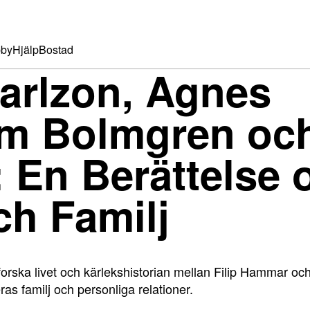
by
Hjälp
Bostad
arlzon, Agnes
m Bolmgren och
 En Berättelse
ch Familj
tforska livet och kärlekshistorian mellan Filip Hammar 
as familj och personliga relationer.