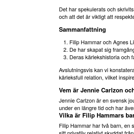
Det har spekulerats och skrivits
och att det är viktigt att respekt
Sammanfattning
Filip Hammar och Agnes Lin
De har skapat sig framgång
Deras kärlekshistoria och f
Avslutningsvis kan vi konstate
kärleksfull relation, vilket ins
Vem är Jennie Carlzon och
Jennie Carlzon är en svensk jou
under en längre tid och har även
Vilka är Filip Hammars b
Filip Hammar har två barn, en s
sitt privatliv relativt skyddat frå