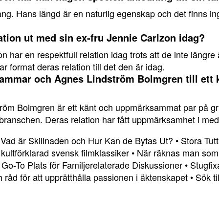
ng. Hans längd är en naturlig egenskap och det finns inge
ation ut med sin ex-fru Jennie Carlzon idag?
 har en respektfull relation idag trots att de inte läng
format deras relation till det den är idag.
 Hammar och Agnes Lindström Bolmgren till et
röm Bolmgren är ett känt och uppmärksammat par på gru
ranschen. Deras relation har fått uppmärksamhet i medi
: Vad är Skillnaden och Hur Kan de Bytas Ut?
•
Stora Tut
ultförklarad svensk filmklassiker
•
När räknas man som 
 Go-To Plats för Familjerelaterade Diskussioner
•
Stugfix
h råd för att upprätthålla passionen i äktenskapet
•
Sök t