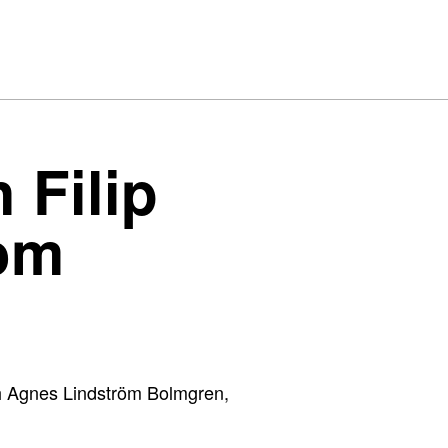
 Filip
 om
och Agnes Lindström Bolmgren,