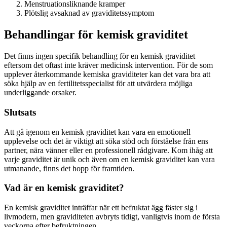
Menstruationsliknande kramper
Plötslig avsaknad av graviditetssymptom
Behandlingar för kemisk graviditet
Det finns ingen specifik behandling för en kemisk graviditet
eftersom det oftast inte kräver medicinsk intervention. För de som
upplever återkommande kemiska graviditeter kan det vara bra att
söka hjälp av en fertilitetsspecialist för att utvärdera möjliga
underliggande orsaker.
Slutsats
Att gå igenom en kemisk graviditet kan vara en emotionell
upplevelse och det är viktigt att söka stöd och förståelse från ens
partner, nära vänner eller en professionell rådgivare. Kom ihåg att
varje graviditet är unik och även om en kemisk graviditet kan vara
utmanande, finns det hopp för framtiden.
Vad är en kemisk graviditet?
En kemisk graviditet inträffar när ett befruktat ägg fäster sig i
livmodern, men graviditeten avbryts tidigt, vanligtvis inom de första
veckorna efter befruktningen.