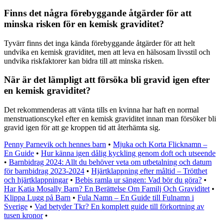
Finns det några förebyggande åtgärder för att
minska risken för en kemisk graviditet?
Tyvärr finns det inga kända förebyggande åtgärder för att helt
undvika en kemisk graviditet, men att leva en hälsosam livsstil och
undvika riskfaktorer kan bidra till att minska risken.
När är det lämpligt att försöka bli gravid igen efter
en kemisk graviditet?
Det rekommenderas att vänta tills en kvinna har haft en normal
menstruationscykel efter en kemisk graviditet innan man försöker bli
gravid igen för att ge kroppen tid att återhämta sig.
Penny Parnevik och hennes barn
•
Mjuka och Korta Flicknamn –
En Guide
•
Hur känna igen dålig kyckling genom doft och utseende
•
Barnbidrag 2024: Allt du behöver veta om utbetalning och datum
för barnbidrag 2023-2024
•
Hjärtklappning efter måltid – Trötthet
och hjärtklappningar
•
Bebis ramla ur sängen: Vad bör du göra?
•
Har Katia Mosally Barn? En Berättelse Om Familj Och Graviditet
•
Klippa Lugg på Barn
•
Fula Namn – En Guide till Fulnamn i
Sverige
•
Vad betyder Tkr? En komplett guide till förkortning av
tusen kronor
•