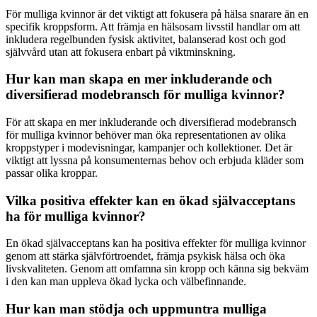
För mulliga kvinnor är det viktigt att fokusera på hälsa snarare än en
specifik kroppsform. Att främja en hälsosam livsstil handlar om att
inkludera regelbunden fysisk aktivitet, balanserad kost och god
självvård utan att fokusera enbart på viktminskning.
Hur kan man skapa en mer inkluderande och
diversifierad modebransch för mulliga kvinnor?
För att skapa en mer inkluderande och diversifierad modebransch
för mulliga kvinnor behöver man öka representationen av olika
kroppstyper i modevisningar, kampanjer och kollektioner. Det är
viktigt att lyssna på konsumenternas behov och erbjuda kläder som
passar olika kroppar.
Vilka positiva effekter kan en ökad självacceptans
ha för mulliga kvinnor?
En ökad självacceptans kan ha positiva effekter för mulliga kvinnor
genom att stärka självförtroendet, främja psykisk hälsa och öka
livskvaliteten. Genom att omfamna sin kropp och känna sig bekväm
i den kan man uppleva ökad lycka och välbefinnande.
Hur kan man stödja och uppmuntra mulliga