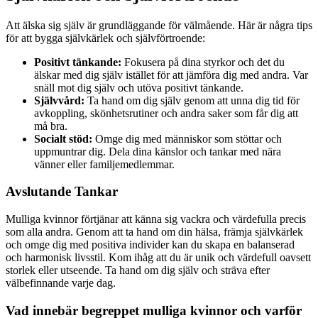
Att älska sig själv är grundläggande för välmående. Här är några tips
för att bygga självkärlek och självförtroende:
Positivt tänkande:
Fokusera på dina styrkor och det du
älskar med dig själv istället för att jämföra dig med andra. Var
snäll mot dig själv och utöva positivt tänkande.
Självvård:
Ta hand om dig själv genom att unna dig tid för
avkoppling, skönhetsrutiner och andra saker som får dig att
må bra.
Socialt stöd:
Omge dig med människor som stöttar och
uppmuntrar dig. Dela dina känslor och tankar med nära
vänner eller familjemedlemmar.
Avslutande Tankar
Mulliga kvinnor förtjänar att känna sig vackra och värdefulla precis
som alla andra. Genom att ta hand om din hälsa, främja självkärlek
och omge dig med positiva individer kan du skapa en balanserad
och harmonisk livsstil. Kom ihåg att du är unik och värdefull oavsett
storlek eller utseende. Ta hand om dig själv och sträva efter
välbefinnande varje dag.
Vad innebär begreppet mulliga kvinnor och varför