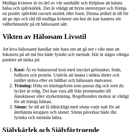
Mulliga kvinnor är en del av vår samhälle och förtjänar att känna
hälsa och självkärlek. Det är viktigt att bryta stereotyper och främja
en positiv självbild oavsett storlek eller form. Denna artikel är till för
att ge tips och råd till mulliga kvinnor om hur de kan hantera sitt
välbefinnande på ett hälsosamt sätt.
Vikten av Hälsosam Livsstil
Att leva hälsosamt handlar inte bara om att gå ner i vikt utan att
fokusera på att må bra både fysiskt och mentalt. Här är några viktiga
punkter att tänka på:
Kost:
Ät en balanserad kost med mycket grönsaker, frukt,
fullkorn och protein. Undvik att fastna i strikta dieter och
istället sträva efter en hållbar och hälsosam matvanor.
Träning:
Hitta en träningsform som passar dig och som du
tycker är rolig. Det kan vara allt från promenader till
dansklasser eller styrketräning. Regelbunden motion är viktigt
för att främja hälsan.
Sömn:
Se till att få tillräckligt med sömn varje natt för att
återhämta kroppen och sinnet. Sömn påverkar både din
fysiska och mentala hälsa.
Självkärlek och Självförtroende