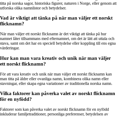
titta på norska sagor, historiska figurer, naturen i Norge, eller genom att
utforska olika namnlistor och betydelser.
Vad är viktigt att tänka på när man väljer ett norskt
flicknamn?
När man väljer ett norskt flicknamn är det viktigt att tänka på hur
namnet låter tillsammans med efternamnet, om det är lätt att uttala och
stava, samt om det har en speciell betydelse eller koppling till ens egna
värderingar.
Hur kan man vara kreativ och unik när man väljer
ett norskt flicknamn?
För att vara kreativ och unik när man väljer ett norskt flicknamn kan
man titta på äldre eller ovanliga namn, kombinera olika namn eller
stavningar, eller skapa egna variationer av traditionella norska namn.
Vilka faktorer kan påverka valet av norskt flicknamn
för en nyfödd?
Faktorer som kan påverka valet av norskt flicknamn för en nyfödd
inkluderar familjetraditioner, personliga preferenser, betydelsen av