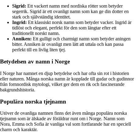
Sigrid:
Ett vackert namn med nordiska rötter som betyder
segerrik. Sigrid är ett ovanligt namn som kan ge din dotter en
stark och självständig identitet.
Ingrid:
Ett klassiskt norsk namn som betyder vacker. Ingrid är
tidlöst och elegant, perfekt för den som längtar efter ett
traditionellt norskt namn.
Anniken:
Ett gulligt och charmigt namn som betyder aningen
bitter. Anniken är ovanligt men lätt att uttala och kan passa
perfekt till en livlig liten tjej.
Betydelsen av namn i Norge
I Norge har namnet en djup betydelse och har ofta sin rot i historien
eller naturen. Många norska namn är kopplade till gudar och gudinnor
från fornnordisk mytologi, vilket ger dem en rik och fascinerande
bakgrundshistoria.
Populära norska tjejnamn
Utöver de ovanliga namnen finns det även många populära norska
tjejnamn som är älskade av föräldrar runt om i Norge. Namn som
Nora, Emma och Sofia är vanliga val som fortfarande har en speciell
charm och karaktär.