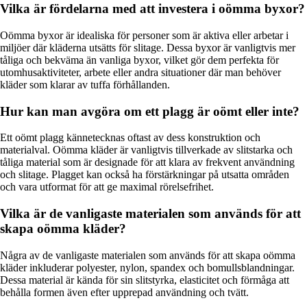
Vilka är fördelarna med att investera i oömma byxor?
Oömma byxor är idealiska för personer som är aktiva eller arbetar i
miljöer där kläderna utsätts för slitage. Dessa byxor är vanligtvis mer
tåliga och bekväma än vanliga byxor, vilket gör dem perfekta för
utomhusaktiviteter, arbete eller andra situationer där man behöver
kläder som klarar av tuffa förhållanden.
Hur kan man avgöra om ett plagg är oömt eller inte?
Ett oömt plagg kännetecknas oftast av dess konstruktion och
materialval. Oömma kläder är vanligtvis tillverkade av slitstarka och
tåliga material som är designade för att klara av frekvent användning
och slitage. Plagget kan också ha förstärkningar på utsatta områden
och vara utformat för att ge maximal rörelsefrihet.
Vilka är de vanligaste materialen som används för att
skapa oömma kläder?
Några av de vanligaste materialen som används för att skapa oömma
kläder inkluderar polyester, nylon, spandex och bomullsblandningar.
Dessa material är kända för sin slitstyrka, elasticitet och förmåga att
behålla formen även efter upprepad användning och tvätt.