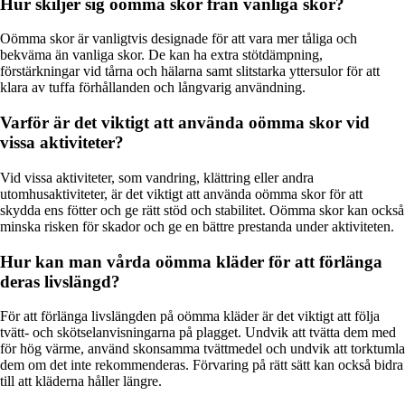
Hur skiljer sig oömma skor från vanliga skor?
Oömma skor är vanligtvis designade för att vara mer tåliga och
bekväma än vanliga skor. De kan ha extra stötdämpning,
förstärkningar vid tårna och hälarna samt slitstarka yttersulor för att
klara av tuffa förhållanden och långvarig användning.
Varför är det viktigt att använda oömma skor vid
vissa aktiviteter?
Vid vissa aktiviteter, som vandring, klättring eller andra
utomhusaktiviteter, är det viktigt att använda oömma skor för att
skydda ens fötter och ge rätt stöd och stabilitet. Oömma skor kan också
minska risken för skador och ge en bättre prestanda under aktiviteten.
Hur kan man vårda oömma kläder för att förlänga
deras livslängd?
För att förlänga livslängden på oömma kläder är det viktigt att följa
tvätt- och skötselanvisningarna på plagget. Undvik att tvätta dem med
för hög värme, använd skonsamma tvättmedel och undvik att torktumla
dem om det inte rekommenderas. Förvaring på rätt sätt kan också bidra
till att kläderna håller längre.