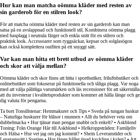
Hur kan man matcha oömma kläder med resten av
sin garderob för en stilren look?
För att matcha oömma kläder med resten av sin garderob kan man
satsa på en avslappnad och funktionell stil. Kombinera oömma plagg
med basplagg i neutrala färger och enkla snitt för en stilren och
praktisk look. Accessoarer som ryggsäckar, kepsar och solglasögon
kan också komplettera outfiten på ett snyggt sätt.
Var kan man hitta ett brett utbud av oömma kläder
och skor att välja mellan?
Oömma kläder och skor finns att hitta i sportbutiker, friluftsbutiker och
onlinebutiker som fokuserar på funktionella och tåliga plagg. Var noga
med att välja pålitliga varumärken och läs recensioner för att säkerställa
att du investerar i kvalitetsprodukter som kommer att hålla länge och ge
dig valuta för pengarna.
Ta bort Tonsillstenar: Hemmakurer och Tips
•
Sveda på tungan huskur
– Naturliga huskurer för blåsor i munnen
•
Allt du behöver veta om
dubbelmacka
•
Hur tjänar man pengar snabbt och enkelt?
•
Askblond
Toning: Från Orange Hår till Askblond
•
Helkroppstråden: Familjeliv
och Hälsa
•
Hur vet jag om jag kommit?
•
Shein Leveranstider och
Leveranssätt i Sverige
•
Hur länge håller tinad kyckling i kylen?
•
Att