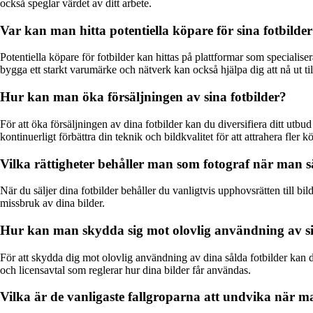
också speglar värdet av ditt arbete.
Var kan man hitta potentiella köpare för sina fotbilde
Potentiella köpare för fotbilder kan hittas på plattformar som specialise
bygga ett starkt varumärke och nätverk kan också hjälpa dig att nå ut til
Hur kan man öka försäljningen av sina fotbilder?
För att öka försäljningen av dina fotbilder kan du diversifiera ditt utbu
kontinuerligt förbättra din teknik och bildkvalitet för att attrahera fler k
Vilka rättigheter behåller man som fotograf när man sä
När du säljer dina fotbilder behåller du vanligtvis upphovsrätten till bi
missbruk av dina bilder.
Hur kan man skydda sig mot olovlig användning av sin
För att skydda dig mot olovlig användning av dina sålda fotbilder kan du
och licensavtal som reglerar hur dina bilder får användas.
Vilka är de vanligaste fallgroparna att undvika när ma