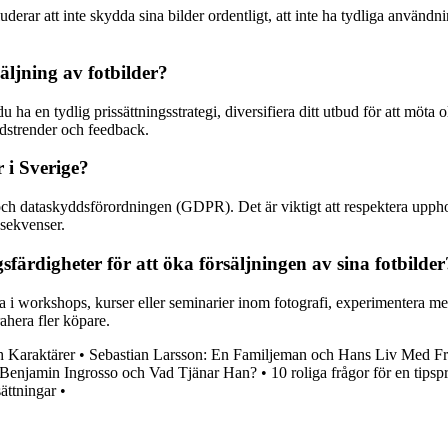
derar att inte skydda sina bilder ordentligt, att inte ha tydliga användnin
ljning av fotbilder?
du ha en tydlig prissättningsstrategi, diversifiera ditt utbud för att mö
adstrender och feedback.
r i Sverige?
och dataskyddsförordningen (GDPR). Det är viktigt att respektera upphovs
nsekvenser.
färdigheter för att öka försäljningen av sina fotbilder
ta i workshops, kurser eller seminarier inom fotografi, experimentera me
rahera fler köpare.
h Karaktärer
•
Sebastian Larsson: En Familjeman och Hans Liv Med Fr
enjamin Ingrosso och Vad Tjänar Han?
•
10 roliga frågor för en tip
sättningar
•