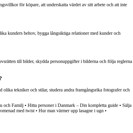
gsvillkor för köpare, att underskatta värdet av sitt arbete och att inte
ta olika kunders behov, bygga långsiktiga relationer med kunder och
rätten till bilder, skydda personuppgifter i bilderna och följa reglerna
?
d olika tekniker och stilar, studera andra framgångsrika fotografer och
u och Familj
•
Hitta personer i Danmark – Din kompletta guide
•
Sälja
spromenad med twist
•
Hur man värmer upp lasagne i ugn
•