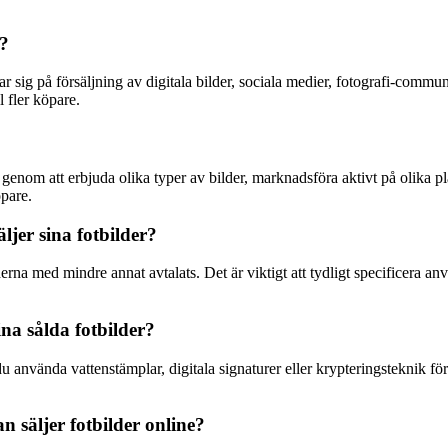
r?
rar sig på försäljning av digitala bilder, sociala medier, fotografi-comm
l fler köpare.
d genom att erbjuda olika typer av bilder, marknadsföra aktivt på olika p
öpare.
ljer sina fotbilder?
lderna med mindre annat avtalats. Det är viktigt att tydligt specificera 
a sålda fotbilder?
 använda vattenstämplar, digitala signaturer eller krypteringsteknik för
n säljer fotbilder online?