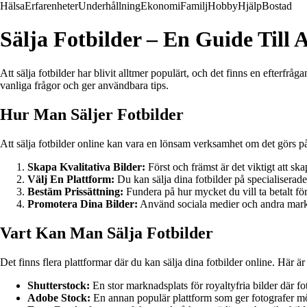
Hälsa
Erfarenheter
Underhållning
Ekonomi
Familj
Hobby
Hjälp
Bostad
Sälja Fotbilder – En Guide Till 
Att sälja fotbilder har blivit alltmer populärt, och det finns en efterfr
vanliga frågor och ger användbara tips.
Hur Man Säljer Fotbilder
Att sälja fotbilder online kan vara en lönsam verksamhet om det görs på 
Skapa Kvalitativa Bilder:
Först och främst är det viktigt att sk
Välj En Plattform:
Du kan sälja dina fotbilder på specialiserad
Bestäm Prissättning:
Fundera på hur mycket du vill ta betalt för
Promotera Dina Bilder:
Använd sociala medier och andra markna
Vart Kan Man Sälja Fotbilder
Det finns flera plattformar där du kan sälja dina fotbilder online. Här är
Shutterstock:
En stor marknadsplats för royaltyfria bilder där fo
Adobe Stock:
En annan populär plattform som ger fotografer möj