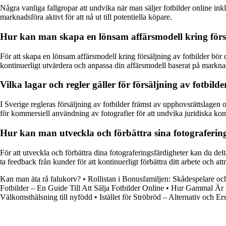
Några vanliga fallgropar att undvika när man säljer fotbilder online inklu
marknadsföra aktivt för att nå ut till potentiella köpare.
Hur kan man skapa en lönsam affärsmodell kring försä
För att skapa en lönsam affärsmodell kring försäljning av fotbilder bör 
kontinuerligt utvärdera och anpassa din affärsmodell baserat på markn
Vilka lagar och regler gäller för försäljning av fotbilde
I Sverige regleras försäljning av fotbilder främst av upphovsrättslagen 
för kommersiell användning av fotografier för att undvika juridiska ko
Hur kan man utveckla och förbättra sina fotograferings
För att utveckla och förbättra dina fotograferingsfärdigheter kan du del
ta feedback från kunder för att kontinuerligt förbättra ditt arbete och att
Kan man äta rå falukorv?
•
Rollistan i Bonusfamiljen: Skådespelare oc
Fotbilder – En Guide Till Att Sälja Fotbilder Online
•
Hur Gammal Är B
Välkomsthälsning till nyfödd
•
Istället för Ströbröd – Alternativ och Er