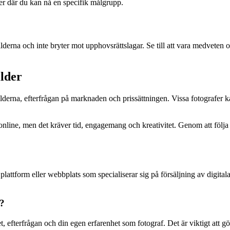
er där du kan nå en specifik målgrupp.
l bilderna och inte bryter mot upphovsrättslagar. Se till att vara medveten 
lder
bilderna, efterfrågan på marknaden och prissättningen. Vissa fotografer k
r online, men det kräver tid, engagemang och kreativitet. Genom att följ
g plattform eller webbplats som specialiserar sig på försäljning av digital
r?
et, efterfrågan och din egen erfarenhet som fotograf. Det är viktigt att g