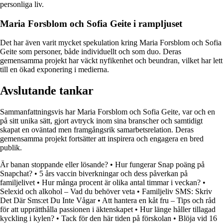
personliga liv.
Maria Forsblom och Sofia Geite i rampljuset
Det har även varit mycket spekulation kring Maria Forsblom och Sofia
Geite som personer, både individuellt och som duo. Deras
gemensamma projekt har väckt nyfikenhet och beundran, vilket har lett
till en ökad exponering i medierna.
Avslutande tankar
Sammanfattningsvis har Maria Forsblom och Sofia Geite, var och en
på sitt unika sätt, gjort avtryck inom sina branscher och samtidigt
skapat en oväntad men framgångsrik samarbetsrelation. Deras
gemensamma projekt fortsätter att inspirera och engagera en bred
publik.
Är banan stoppande eller lösande?
•
Hur fungerar Snap poäng på
Snapchat?
•
5 års vaccin biverkningar och dess påverkan på
familjelivet
•
Hur många procent är olika antal timmar i veckan?
•
Selexid och alkohol – Vad du behöver veta
•
Familjeliv SMS: Skriv
Det Där Sms:et Du Inte Vågar
•
Att hantera en kåt fru – Tips och råd
för att upprätthålla passionen i äktenskapet
•
Hur länge håller tillagad
kyckling i kylen?
•
Tack för den här tiden på förskolan
•
Blöja vid 16