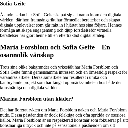
Sofia Geite
Å andra sidan har Sofia Geite skapat sig ett namn inom den digitala
världen, där hon framgångsrikt har förmedlat berättelser och skapat
digitala upplevelser som går rakt in i hjärtat hos sina följare. Hennes
förmåga att skapa engagemang och djup förståelseför virtuella
berättelser har gjort henne till en eftertraktad digital strateg.
Maria Forsblom och Sofia Geite – En
osannolik vänskap
Trots sina olika bakgrunder och yrkesfält har Maria Forsblom och
Sofia Geite funnit gemensamma intressen och en ömsesidig respekt för
varandras arbete. Deras samarbete har resulterat i unika och
banbrytande projekt som har fångat uppmärksamheten hos både den
konstnärliga och digitala världen.
Marina Forsblom utan kläder?
Det har florerat rykten om Maria Forsblom naken och Maria Forsblom
nude. Dessa påståenden är dock felaktiga och ofta spridda av oseriösa
källor. Maria Forsblom är en respekterad konstnär som fokuserar på sitt
konstnärliga uttryck och inte på sensationella påståenden om sitt