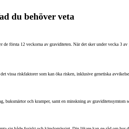
Vad du behöver veta
nder de första 12 veckorna av graviditeten. När det sker under vecka 3 av
finns det vissa riskfaktorer som kan öka risken, inklusive genetiska avvikel
dning, buksmärtor och kramper, samt en minskning av graviditetssymtom
terhämta sig både fysiskt och känslomässigt. Din läkare kan ge råd om hur