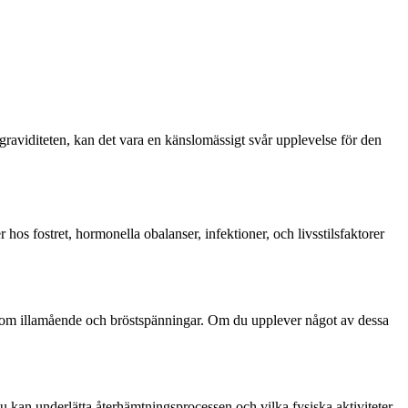
 graviditeten, kan det vara en känslomässigt svår upplevelse för den
ser hos fostret, hormonella obalanser, infektioner, och livsstilsfaktorer
 som illamående och bröstspänningar. Om du upplever något av dessa
 du kan underlätta återhämtningsprocessen och vilka fysiska aktiviteter