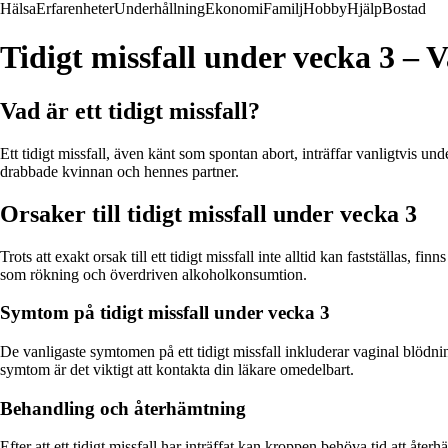
Hälsa
Erfarenheter
Underhållning
Ekonomi
Familj
Hobby
Hjälp
Bostad
Tidigt missfall under vecka 3 – 
Vad är ett tidigt missfall?
Ett tidigt missfall, även känt som spontan abort, inträffar vanligtvis u
drabbade kvinnan och hennes partner.
Orsaker till tidigt missfall under vecka 3
Trots att exakt orsak till ett tidigt missfall inte alltid kan fastställas, 
som rökning och överdriven alkoholkonsumtion.
Symtom på tidigt missfall under vecka 3
De vanligaste symtomen på ett tidigt missfall inkluderar vaginal blö
symtom är det viktigt att kontakta din läkare omedelbart.
Behandling och återhämtning
Efter att ett tidigt missfall har inträffat kan kroppen behöva tid att å