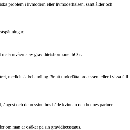
omiska problem i livmodern eller livmoderhalsen, samt ålder och
stspänningar.
 att mäta nivåerna av graviditetshormonet hCG.
ret, medicinsk behandling för att underlätta processen, eller i vissa fall
uld, ångest och depression hos både kvinnan och hennes partner.
er om man är osäker på sin graviditetsstatus.