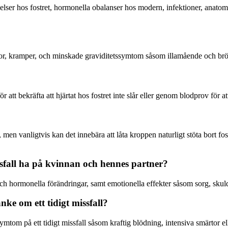
vikelser hos fostret, hormonella obalanser hos modern, infektioner, anat
tor, kramper, och minskade graviditetssymtom såsom illamående och brö
r att bekräfta att hjärtat hos fostret inte slår eller genom blodprov för
men vanligtvis kan det innebära att låta kroppen naturligt stöta bort fost
issfall ha på kvinnan och hennes partner?
ng och hormonella förändringar, samt emotionella effekter såsom sorg, sk
nke om ett tidigt missfall?
tom på ett tidigt missfall såsom kraftig blödning, intensiva smärtor ell