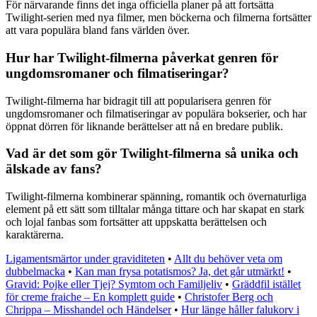
För närvarande finns det inga officiella planer på att fortsätta
Twilight-serien med nya filmer, men böckerna och filmerna fortsätter
att vara populära bland fans världen över.
Hur har Twilight-filmerna påverkat genren för
ungdomsromaner och filmatiseringar?
Twilight-filmerna har bidragit till att popularisera genren för
ungdomsromaner och filmatiseringar av populära bokserier, och har
öppnat dörren för liknande berättelser att nå en bredare publik.
Vad är det som gör Twilight-filmerna så unika och
älskade av fans?
Twilight-filmerna kombinerar spänning, romantik och övernaturliga
element på ett sätt som tilltalar många tittare och har skapat en stark
och lojal fanbas som fortsätter att uppskatta berättelsen och
karaktärerna.
Ligamentsmärtor under graviditeten
•
Allt du behöver veta om
dubbelmacka
•
Kan man frysa potatismos? Ja, det går utmärkt!
•
Gravid: Pojke eller Tjej? Symtom och Familjeliv
•
Gräddfil istället
för creme fraiche – En komplett guide
•
Christofer Berg och
Chrippa – Misshandel och Händelser
•
Hur länge håller falukorv i