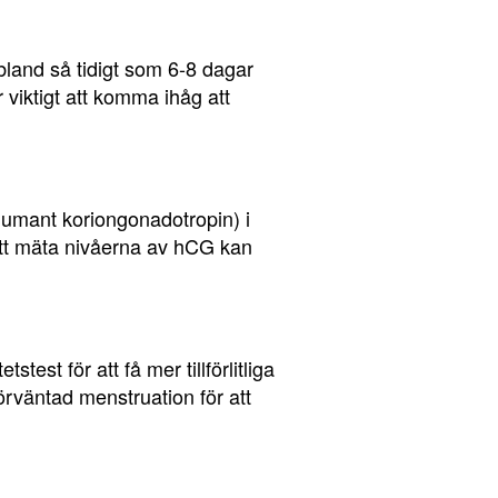
 ibland så tidigt som 6-8 dagar
r viktigt att komma ihåg att
(humant koriongonadotropin) i
tt mäta nivåerna av hCG kan
est för att få mer tillförlitliga
förväntad menstruation för att