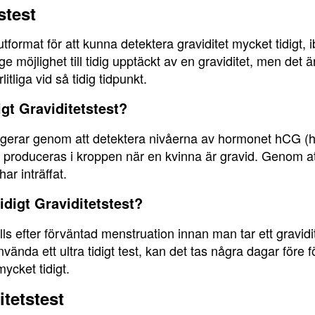
stest
är utformat för att kunna detektera graviditet mycket tidigt,
e möjlighet till tidig upptäckt av en graviditet, men det ä
litliga vid så tidig tidpunkt.
igt Graviditetstest?
t fungerar genom att detektera nivåerna av hormonet hCG 
 produceras i kroppen när en kvinna är gravid. Genom a
ar inträffat.
idigt Graviditetstest?
 efter förväntad menstruation innan man tar ett graviditetst
nvända ett ultra tidigt test, kan det tas några dagar före 
ycket tidigt.
itetstest