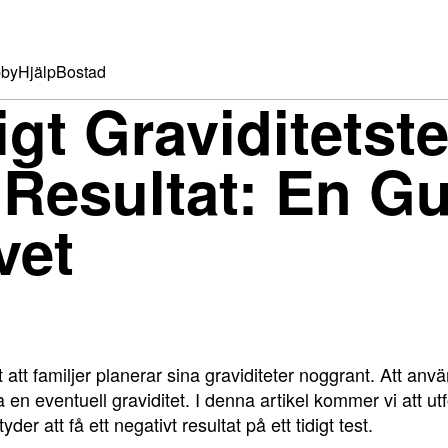
by
Hjälp
Bostad
igt Graviditetst
 Resultat: En Gu
vet
att familjer planerar sina graviditeter noggrant. Att använ
la en eventuell graviditet. I denna artikel kommer vi att utf
der att få ett negativt resultat på ett tidigt test.