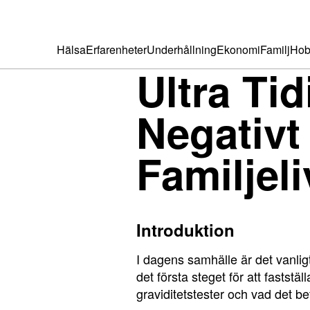
Hälsa
Erfarenheter
Underhållning
Ekonomi
Familj
Hob
Ultra Tid
Negativt
Familjeli
Introduktion
I dagens samhälle är det vanligt 
det första steget för att faststäl
graviditetstester och vad det bety