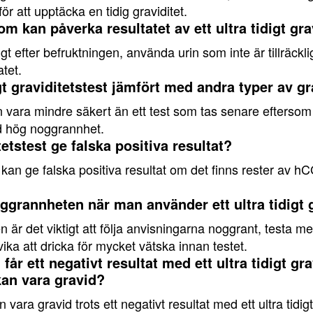
t för att upptäcka en tidig graviditet.
m kan påverka resultatet av ett ultra tidigt gra
digt efter befruktningen, använda urin som inte är tillräckli
atet.
igt graviditetstest jämfört med andra typer av gr
 kan vara mindre säkert än ett test som tas senare eftersom
ed hög noggrannhet.
itetstest ge falska positiva resultat?
st kan ge falska positiva resultat om det finns rester av hC
rannheten när man använder ett ultra tidigt g
 är det viktigt att följa anvisningarna noggrant, testa 
ka att dricka för mycket vätska innan testet.
r ett negativt resultat med ett ultra tidigt gr
an vara gravid?
ra gravid trots ett negativt resultat med ett ultra tidig