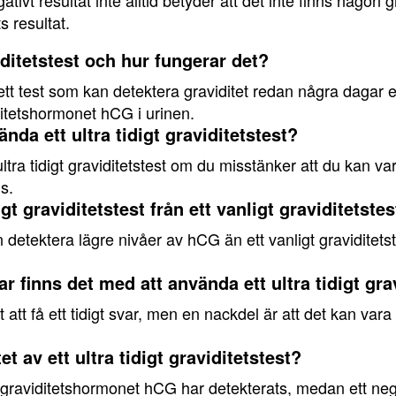
ativt resultat inte alltid betyder att det inte finns någon gr
s resultat.
viditetstest och hur fungerar det?
är ett test som kan detektera graviditet redan några dagar
itetshormonet hCG i urinen.
ända ett ultra tidigt graviditetstest?
ltra tidigt graviditetstest om du misstänker att du kan vara 
s.
digt graviditetstest från ett vanligt graviditetste
an detektera lägre nivåer av hCG än ett vanligt graviditetste
r finns det med att använda ett ultra tidigt gra
 att få ett tidigt svar, men en nackdel är att det kan vara mi
t av ett ultra tidigt graviditetstest?
att graviditetshormonet hCG har detekterats, medan ett neg