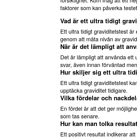
försiktighet. Kom ihåg att ett neg
faktorer som kan påverka testet
Vad är ett ultra tidigt gra
Ett ultra tidigt graviditetstest 
genom att mäta nivån av gravid
När är det lämpligt att anv
Det är lämpligt att använda ett u
svar, även innan förväntad men
Hur skiljer sig ett ultra ti
Ett ultra tidigt graviditetstest k
upptäcka graviditet tidigare.
Vilka fördelar och nackdela
En fördel är att det ger möjlighet
som tas senare.
Hur kan man tolka resultate
Ett positivt resultat indikerar 