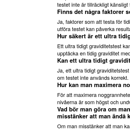
testet inte är tillräckligt känslig
Finns det några faktorer so
Ja, faktorer som att testa för ti
utföra testet kan påverka result
Hur säkert är ett ultra tid
Ett ultra tidigt graviditetstest
upptäcka en tidig graviditet m
Kan ett ultra tidigt gravid
Ja, ett ultra tidigt graviditetste
om testet inte används korrekt.
Hur kan man maximera nogg
För att maximera noggrannheten
nivåerna är som högst och undvi
Vad bör man göra om man få
misstänker att man ändå k
Om man misstänker att man kan va