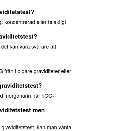
viditetstest?
gt koncentrerad eller felaktigt
aviditetstest?
 det kan vara svårare att
G från tidigare graviditeter eller
raviditetstest?
med morgonurin när hCG-
aviditetstest men
t graviditetstest, kan man vänta