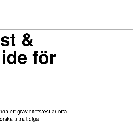
est &
ide för
da ett graviditetstest är ofta
orska ultra tidiga