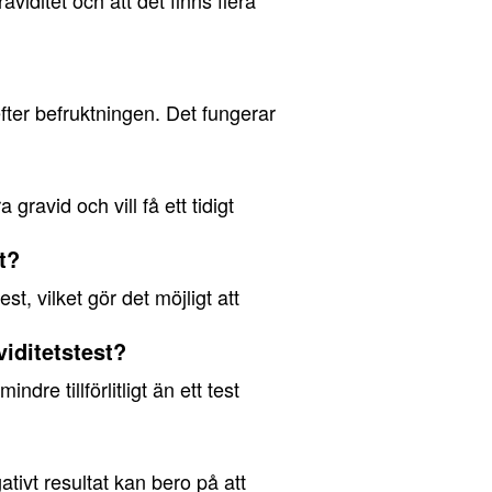
aviditet och att det finns flera
 efter befruktningen. Det fungerar
gravid och vill få ett tidigt
st?
st, vilket gör det möjligt att
viditetstest?
ndre tillförlitligt än ett test
ativt resultat kan bero på att