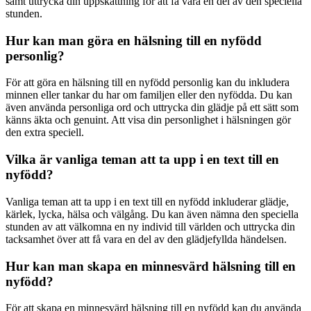
samt uttrycka din uppskattning för att få vara en del av den speciella
stunden.
Hur kan man göra en hälsning till en nyfödd
personlig?
För att göra en hälsning till en nyfödd personlig kan du inkludera
minnen eller tankar du har om familjen eller den nyfödda. Du kan
även använda personliga ord och uttrycka din glädje på ett sätt som
känns äkta och genuint. Att visa din personlighet i hälsningen gör
den extra speciell.
Vilka är vanliga teman att ta upp i en text till en
nyfödd?
Vanliga teman att ta upp i en text till en nyfödd inkluderar glädje,
kärlek, lycka, hälsa och välgång. Du kan även nämna den speciella
stunden av att välkomna en ny individ till världen och uttrycka din
tacksamhet över att få vara en del av den glädjefyllda händelsen.
Hur kan man skapa en minnesvärd hälsning till en
nyfödd?
För att skapa en minnesvärd hälsning till en nyfödd kan du använda