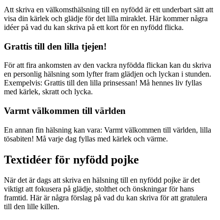
Att skriva en välkomsthälsning till en nyfödd är ett underbart sätt att
visa din kärlek och glädje för det lilla miraklet. Här kommer några
idéer på vad du kan skriva på ett kort för en nyfödd flicka.
Grattis till den lilla tjejen!
För att fira ankomsten av den vackra nyfödda flickan kan du skriva
en personlig hälsning som lyfter fram glädjen och lyckan i stunden.
Exempelvis: Grattis till den lilla prinsessan! Må hennes liv fyllas
med kärlek, skratt och lycka.
Varmt välkommen till världen
En annan fin hälsning kan vara: Varmt välkommen till världen, lilla
tösabiten! Må varje dag fyllas med kärlek och värme.
Textidéer för nyfödd pojke
När det är dags att skriva en hälsning till en nyfödd pojke är det
viktigt att fokusera på glädje, stolthet och önskningar för hans
framtid. Här är några förslag på vad du kan skriva för att gratulera
till den lille killen.