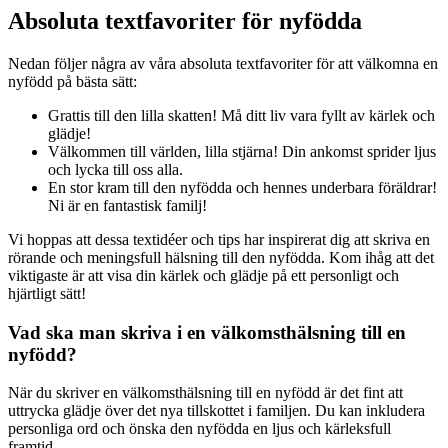
Absoluta textfavoriter för nyfödda
Nedan följer några av våra absoluta textfavoriter för att välkomna en
nyfödd på bästa sätt:
Grattis till den lilla skatten! Må ditt liv vara fyllt av kärlek och
glädje!
Välkommen till världen, lilla stjärna! Din ankomst sprider ljus
och lycka till oss alla.
En stor kram till den nyfödda och hennes underbara föräldrar!
Ni är en fantastisk familj!
Vi hoppas att dessa textidéer och tips har inspirerat dig att skriva en
rörande och meningsfull hälsning till den nyfödda. Kom ihåg att det
viktigaste är att visa din kärlek och glädje på ett personligt och
hjärtligt sätt!
Vad ska man skriva i en välkomsthälsning till en
nyfödd?
När du skriver en välkomsthälsning till en nyfödd är det fint att
uttrycka glädje över det nya tillskottet i familjen. Du kan inkludera
personliga ord och önska den nyfödda en ljus och kärleksfull
framtid.